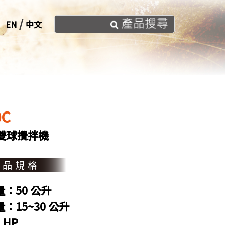
/
EN
中文
0C
升雙球攪拌機
產品規格
：50 公升
：15~30 公升
 HP