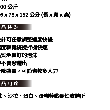
00 公斤
x 78 x 152 公分 (長 x 寬 x 高)
產品特點
頻設計可任意調整速度快慢
泡速度較傳統攪拌機快速
打出質地較好的泡沫
時不會潑灑出
動升降裝置，可節省較多人力
產品用途
油、沙拉、蛋白、蛋糕等黏稠性液體所