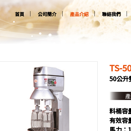
首頁
公司簡介
產品介紹
聯絡我們
TS-5
50公
料桶容量
有效容量
馬力：1