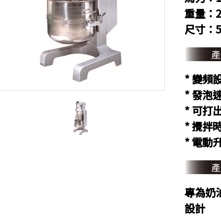
重量：2
尺寸：56 
* 變
* 發
* 可
* 攪拌
* 電
專為奶
設計