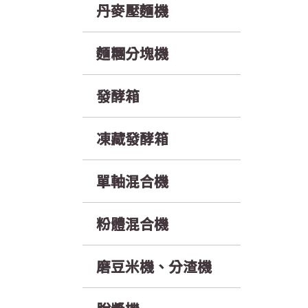
丹麥壓麵機
麵糰分塊機
發酵箱
凍藏發酵箱
單軸混合機
粉體混合機
磨豆米機、分渣機