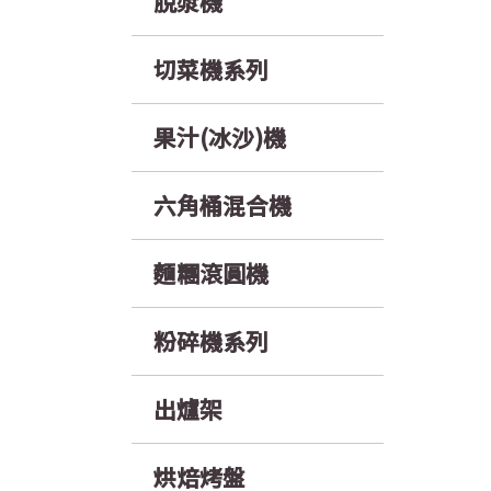
脫漿機
切菜機系列
果汁(冰沙)機
六角桶混合機
麵糰滾圓機
粉碎機系列
出爐架
烘焙烤盤