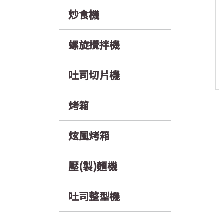
炒食機
螺旋攪拌機
吐司切片機
烤箱
炫風烤箱
壓(製)麵機
吐司整型機