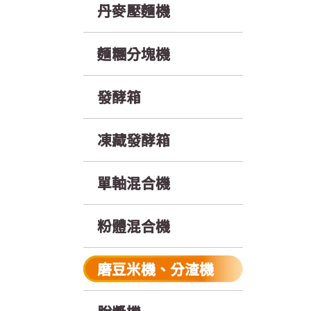
丹麥壓麵機
麵糰分塊機
發酵箱
凍藏發酵箱
單軸混合機
粉體混合機
磨豆米機、分渣機