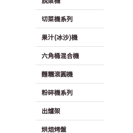
脫漿機
切菜機系列
果汁(冰沙)機
六角桶混合機
麵糰滾圓機
粉碎機系列
出爐架
烘焙烤盤